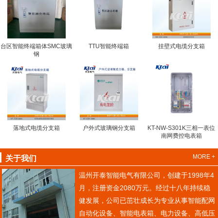
台区智能终端箱体SMC玻璃
TTU智能终端箱
挂壁式电缆分支箱
钢
落地式电缆分支箱
户外式玻璃钢分支箱
KT-NW-S301K三相一表位
南网费控电表箱
MORE +
关于我们
温州开泰智能电气有限公司，创建于1998年4
月，注册资金2080万元。经过十八年持续稳
健发展，公司已茁壮成长为专业从事智能配网
自动化设备、智能电表箱、电力设备、高低压